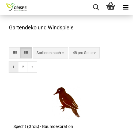
Gartendeko und Windspiele
Sortieren nach
pro Seite
Sortieren nach
48 pro Seite
1
2
»
Specht (Groß) - Baumdekoration