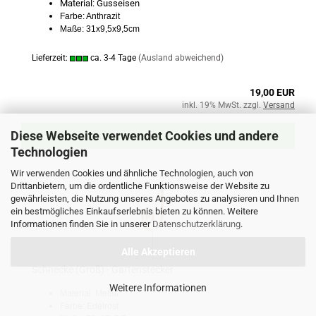
Material: Gusseisen
Farbe: Anthrazit
Maße: 31x9,5x9,5cm
Lieferzeit:
ca. 3-4 Tage
(Ausland abweichend)
19,00 EUR
inkl. 19% MwSt. zzgl.
Versand
Diese Webseite verwendet Cookies und andere
IN DEN WARENKORB
Technologien
Wir verwenden Cookies und ähnliche Technologien, auch von
Drittanbietern, um die ordentliche Funktionsweise der Website zu
gewährleisten, die Nutzung unseres Angebotes zu analysieren und Ihnen
ein bestmögliches Einkaufserlebnis bieten zu können. Weitere
Informationen finden Sie in unserer
Datenschutzerklärung
.
Alle Akzeptieren
Schnecke (Groß) - Gartenstecker
Weitere Informationen
Material: Metall
Farbe: Edelrost