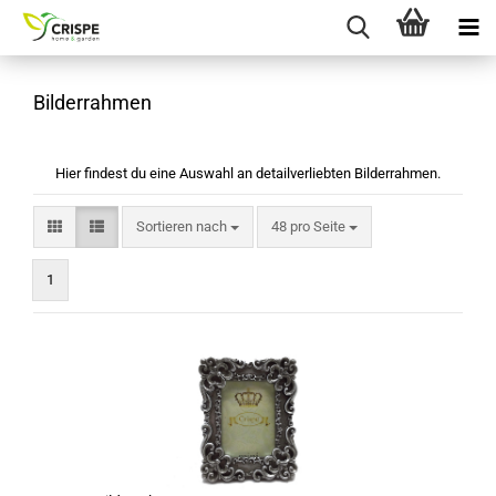
Bilderrahmen
Hier findest du eine Auswahl an detailverliebten Bilderrahmen.
Sortieren nach
pro Seite
Sortieren nach
48 pro Seite
1