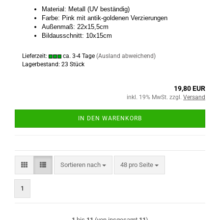
Material: Metall (UV beständig)
Farbe: Pink mit antik-goldenen Verzierungen
Außenmaß: 22x15,5cm
Bildausschnitt: 10x15cm
Lieferzeit:
ca. 3-4 Tage
(Ausland abweichend)
Lagerbestand: 23 Stück
19,80 EUR
inkl. 19% MwSt. zzgl.
Versand
IN DEN WARENKORB
Sortieren nach
pro Seite
Sortieren nach
48 pro Seite
1
1
bis
11
(von insgesamt
11
)