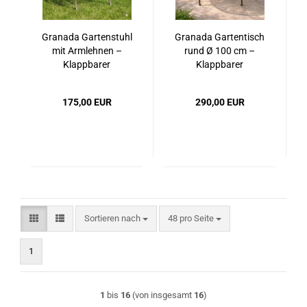
Granada Gartenstuhl
Granada Gartentisch
mit Armlehnen –
rund Ø 100 cm –
Klappbarer
Klappbarer
Metallstuhl im
Metalltisch im
Landhausstil
Landhausstil
175,00 EUR
290,00 EUR
Sortieren nach
pro Seite
Sortieren nach
48 pro Seite
1
1
bis
16
(von insgesamt
16
)