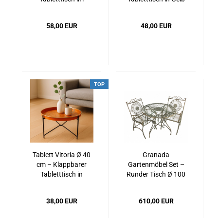
marokkanischen
im marokkanischen
Design
Stil
58,00 EUR
48,00 EUR
TOP
Tablett Vitoria Ø 40
Granada
cm – Klappbarer
Gartenmöbel Set –
Tabletttisch in
Runder Tisch Ø 100
Orange im
cm & 2 klappbare
marokkanischen Stil
Stühle im
38,00 EUR
610,00 EUR
Landhausstil