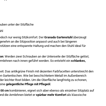
uben unter der Sitzfläche
uhl
jedoch nur wenig Sitzkomfort. Der
Granada Gartenstuhl
überzeugt
ngenehm an die Sitzposition anpasst und auch bei längeren
rstützen eine entspannte Haltung und machen den Stuhl ideal für
ion
: Werden zwei Schrauben an der Unterseite der Sitzfläche gelöst,
Armlehnen nach innen geführt werden. So entsteht ein
schlankes,
keit. Das antikgrüne Finish mit dezenten Farbfacetten unterstreicht den
en Gartentischen. Wie bei beschichtetem Metall im Außenbereich
der leichter Rost bilden. Um die Oberfläche langfristig zu schonen,
eine
gelegentliche Pflege mit Pflegeöl
.
100 cm
kombinieren, eignet sich aber ebenso als einzelner Sitzplatz auf
und die Armlehnen bietet er
spürbar mehr Komfort
als klassische