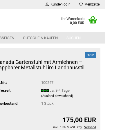
Kundenlogin
Merkzettel
Ihr Warenkorb
0,00 EUR
SSEISEN
GUTSCHEIN KAUFEN
SUCHEN
TOP
anada Gartenstuhl mit Armlehnen –
appbarer Metallstuhl im Landhausstil
.Nr.:
100247
ferzeit:
ca. 3-4 Tage
(Ausland abweichend)
gerbestand:
1
Stück
175,00 EUR
inkl. 19% MwSt. zzgl.
Versand