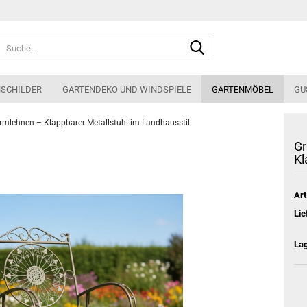
Suche...
HSCHILDER
GARTENDEKO UND WINDSPIELE
GARTENMÖBEL
GU
rmlehnen – Klappbarer Metallstuhl im Landhausstil
Gr
Kl
Art
Lie
La