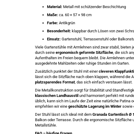
Material:
Metall mit schützender Beschichtung
Maße:
ca. 60 × 57 × 98 cm
Farbe:
Antikgrün
Besonderheit:
klappbar durch Lösen von zwei Schra
Einsatz:
Gartenstuhl, Terrassenstuhl oder Balkonst
Viele Gartenstühle mit Armlehnen sind zwar stabil, bieten 
durch seine
ergonomisch geformte Sitzfläche
, die sich a
Aufenthalten im Freien bequem bleibt. Die Armlehnen unte
ausgedehnte Mahlzeiten oder ruhige Stunden im Garten.
Zusätzlich punktet der Stuhl mit einer
cleveren Klappfunkt
lässt sich die Sitzfläche nach oben klappen, während die 
platzsparendes Format
, das sich einfach verstauen lässt.
Die Metallkonstruktion sorgt für Stabilität und Standfestig
klassischen Landhausstil
und harmoniert perfekt mit rund
üblich, kann sich im Laufe der Zeit eine natürliche Patina o
empfehlen wir eine
geschützte Lagerung im Winter
sowie 
Der Stuhl lässt sich ideal mit dem
Granada Gartentisch Ø 
Balkon oder Terrasse. Durch die ergonomische Sitzfläche 
Metallstühle.
FAQ – häufige Fragen