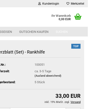
Kundenlogin
Merkzettel
Ihr Warenkorb
0,00 EUR
SSEISEN
GUTSCHEIN KAUFEN
SUCHEN
TOP
rzblatt (Set) - Rankhilfe
.Nr.:
100051
ferzeit:
ca. 3-5 Tage
(Ausland abweichend)
gerbestand:
5
Stück
33,00 EUR
inkl. 19% MwSt. zzgl.
Versand