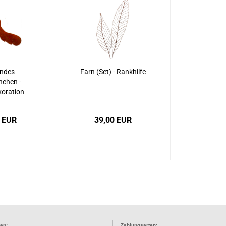
ndes
Farn (Set) - Rankhilfe
nchen -
oration
 EUR
39,00 EUR
en:
Zahlungsarten: