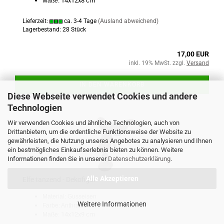
14x12x8 cm
Maße:
Lieferzeit:
ca. 3-4 Tage
(Ausland abweichend)
Lagerbestand: 28 Stück
17,00 EUR
inkl. 19% MwSt. zzgl.
Versand
IN DEN WARENKORB
Diese Webseite verwendet Cookies und andere
Technologien
Wir verwenden Cookies und ähnliche Technologien, auch von
Drittanbietern, um die ordentliche Funktionsweise der Website zu
gewährleisten, die Nutzung unseres Angebotes zu analysieren und Ihnen
ein bestmögliches Einkaufserlebnis bieten zu können. Weitere
Informationen finden Sie in unserer
Datenschutzerklärung
.
Alle Akzeptieren
Elfe tanzend - Dekofigur
Material: Gusseisen
Weitere Informationen
Farbe: Anthrazit
14x12x9 cm
Maße: